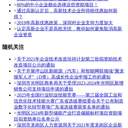
>
80%的中小企业都会选择这些资助项目！
>
通过高新认定后，高新技术企业所得税优惠如何获
得？
>
2019年高新优惠政策，深圳对企业支持力度加大
>
认定高新企业不是高枕无忧，教你如何避免取消高新
企业资质
随机关注
>
关于2021年企业技术改造扶持计划第三批拟资助技术
改造项目公示的通知
>
关于开展坪山区新能源（汽车）和智能网联领域“聚龙
领军人才”（D类）高成长性企业申报工作的通知
>
深圳市光明区商务局关于受理2023-2024年光明区新增
销售公司支持项目申请的通知
>
2025年全国行业职业技能竞赛——第三届全国工业和
信息化技术技能大赛广东省选拔赛组委会关于公布制造
业数字化转型赛项广东省选拔赛获奖名单的通知
>
光明区2024年新型储能产业打造储能标杆项目资助项
目拟资助单位名单公示
>
深圳市龙岗区人力资源局关于2021年度龙岗区企业新