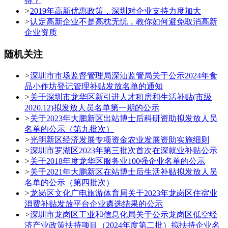
得？
>
2019年高新优惠政策，深圳对企业支持力度加大
>
认定高新企业不是高枕无忧，教你如何避免取消高新
企业资质
随机关注
>
深圳市市场监督管理局深汕监管局关于公示2024年食
品小作坊登记管理补贴发放名单的通知
>
关于深圳市龙华区新引进人才租房和生活补贴(市级
2020.12)拟发放人员名单第一期的公示
>
关于2023年大鹏新区出站博士后科研资助拟发放人员
名单的公示（第九批次）
>
光明新区经济发展专项资金农业发展资助实施细则
>
深圳市罗湖区2023年第三批次首次在深就业补贴公示
>
关于2018年度龙华区服务业100强企业名单的公示
>
关于2021年大鹏新区在站博士后生活补贴拟发放人员
名单的公示（第四批次）
>
龙岗区文化广电旅游体育局关于2023年龙岗区住宿业
消费补贴发放平台企业遴选结果的公示
>
深圳市龙岗区工业和信息化局关于公示龙岗区低空经
济产业政策扶持项目（2024年度第二批）拟扶持企业名