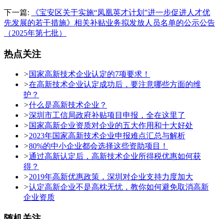
下一篇:
《宝安区关于实施“凤凰英才计划”进一步促进人才优
先发展的若干措施》相关补贴业务拟发放人员名单的公示公告
（2025年第七批）
热点关注
>
国家高新技术企业认定的7项要求！
>
在高新技术企业认定成功后，要注意哪些方面的维
护？
>
什么是高新技术企业？
>
深圳市工信局政府补贴项目申报，全在这里了
>
国家高新企业资质对企业的五大作用和十大好处
>
2023年国家高新技术企业申报难点汇总与解析
>
80%的中小企业都会选择这些资助项目！
>
通过高新认定后，高新技术企业所得税优惠如何获
得？
>
2019年高新优惠政策，深圳对企业支持力度加大
>
认定高新企业不是高枕无忧，教你如何避免取消高新
企业资质
随机关注