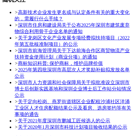
>
高新技术企业发生更名或与认定条件有关的重大变化
的，需履行什么手续？
>
深圳市住房和建设局关于公布2025年深圳市建筑废弃
物综合利用骨干企业名单的通知
>
关于龙岗区文化产业发展专项经费拟扶持项目（2022
年第五批核准制项目）的公示
>
深圳市前海管理局关于下达前海合作区商贸物流产业
扶持资金使用计划（商业分项）的通知
>
商标知识科普: 保护商标，维护品牌价值
>
2025年第四批深圳市高层次人才奖励补贴拟发放名单
公示
>
深圳市人力资源和社会保障局关于拟批准设立深圳市
博士后创新实践基地和深圳企业博士后工作站分站情况
公示
>
关于定向松岗、燕罗街道辖区企业配租沙浦社区洋涌
工业区人才住房配额结果公示及看房、选房签约等有关
事项的通告
>
关于2021年度深圳市鹏城工匠候选人的公示
>
关于2020年1月深圳市科技计划项目验收结果的公示