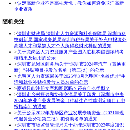
>
认定高新企业不是高枕无忧，教你如何避免取消高新
企业资质
随机关注
>
深圳市财政局 深圳市人力资源和社会保障局 深圳市科
技创新局 国家税务总局深圳市税务局关于补充申报境外
高端人才和紧缺人才个人所得税财政补贴的通知
>
关于龙岗区人力资源服务产业园入驻机构留园续约考
核结果及运用的公示
>
深圳市龙岗区商务局关于“深圳市2024年汽车（置换更
新）”补贴项目拟发放名单（第三批）的公示
>
光明区人力资源局关于2025年3月光明区“名校优才”生
活和就业补贴拟发放人员名单的公示
>
商标只能注册文字和图形吗？还有什么类型？
>
深圳市乡村振兴和协作交流局关于印发《深圳市中央
2024年农业产业发展资金（种猪生产性能测定项目）申
报指南》的通知
>
关于公示2022年龙华区产业发展专项资金（2021年现
代服务业分项第二批）拟资助名单的通知
>
深圳市市场监督管理局关于办理深圳市2023年度知识