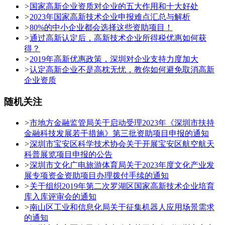
>
国家高新企业资质对企业的五大作用和十大好处
>
2023年国家高新技术企业申报难点汇总与解析
>
80%的中小企业都会选择这些资助项目！
>
通过高新认定后，高新技术企业所得税优惠如何获
得？
>
2019年高新优惠政策，深圳对企业支持力度加大
>
认定高新企业不是高枕无忧，教你如何避免取消高新
企业资质
随机关注
>
市地方金融监管局关于启动受理2023年《深圳市扶持
金融科技发展若干措施》第三批资助项目申报的通知
>
深圳市宝安区科学技术协会关于开展宝安区航空航天
科普展览项目申报的公告
>
深圳市文化广电旅游体育局关于2023年度文化产业发
展专项资金资助项目办理拨付手续的通知
>
关于组织2019年第二次罗湖区国家高新技术企业培育
库入库评审会的通知
>
南山区工业和信息化局关于征集机器人应用场景需求
的通知