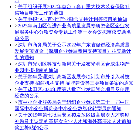
示
>
关于组织开展2022年首台（套）重大技术装备保险补
偿项目申报工作的通知
>
关于申报“AI+百业”产业融合支持计划等项目的通知
>
2025年南山区促进产业高质量发展专项资金区企业发
展服务中心分项资金专题工作第一次会议拟审议资助名
单公示
>
深圳市商务局关于公示2022年广东省促进经济高质量
发展专项资金（深圳企业参展费用支持项目）拟资助计
划的通知
>
深圳市光明区科技创新局关于发布光明区合成生物产
业园申报指南的通知
>
关于常年受理深圳高新区发展专项计划市外引入科技
企业支持 招商机构支持 品牌建设等三类项目备案的通知
>
关于盐田区2024年度第八批产业发展资金项目及使用
经费的公示
>
市中小企业服务局关于组织企业参加第二十一届中国
国际中小企业博览会中小企业数智化转型展的通知
>
关于2019年第七批宝安区拟发放区级高层次人才奖励
补贴及市认定的高层次专业人才和海外高层次人才追加
奖励补贴的公示