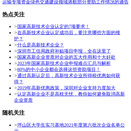
运输专项资金绿色交通建设领域港航部分资助工作情况的通告
热点关注
>
国家高新技术企业认定的7项要求！
>
在高新技术企业认定成功后，要注意哪些方面的维
护？
>
什么是高新技术企业？
>
深圳市工信局政府补贴项目申报，全在这里了
>
国家高新企业资质对企业的五大作用和十大好处
>
2023年国家高新技术企业申报难点汇总与解析
>
80%的中小企业都会选择这些资助项目！
>
通过高新认定后，高新技术企业所得税优惠如何获
得？
>
2019年高新优惠政策，深圳对企业支持力度加大
>
认定高新企业不是高枕无忧，教你如何避免取消高新
企业资质
随机关注
>
坪山区大学生实习基地2021年度第六批次企业名单公