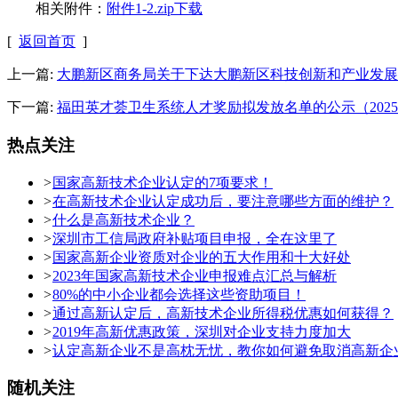
相关附件：
附件1-2.zip下载
[
返回首页
]
上一篇:
大鹏新区商务局关于下达大鹏新区科技创新和产业发展专
下一篇:
福田英才荟卫生系统人才奖励拟发放名单的公示（2025
热点关注
>
国家高新技术企业认定的7项要求！
>
在高新技术企业认定成功后，要注意哪些方面的维护？
>
什么是高新技术企业？
>
深圳市工信局政府补贴项目申报，全在这里了
>
国家高新企业资质对企业的五大作用和十大好处
>
2023年国家高新技术企业申报难点汇总与解析
>
80%的中小企业都会选择这些资助项目！
>
通过高新认定后，高新技术企业所得税优惠如何获得？
>
2019年高新优惠政策，深圳对企业支持力度加大
>
认定高新企业不是高枕无忧，教你如何避免取消高新企
随机关注