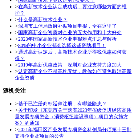
>
国家高新技术企业认定的7项要求！
>
在高新技术企业认定成功后，要注意哪些方面的维
护？
>
什么是高新技术企业？
>
深圳市工信局政府补贴项目申报，全在这里了
>
国家高新企业资质对企业的五大作用和十大好处
>
2023年国家高新技术企业申报难点汇总与解析
>
80%的中小企业都会选择这些资助项目！
>
通过高新认定后，高新技术企业所得税优惠如何获
得？
>
2019年高新优惠政策，深圳对企业支持力度加大
>
认定高新企业不是高枕无忧，教你如何避免取消高新
企业资质
随机关注
>
基于已注册商标延伸注册，有哪些隐患？
>
关于印发《东莞市关于落实2023年省级促进经济高质
量发展专项资金（消费枢纽建设事项）项目的实施方
案》的通知
>
2021年福田区产业发展专项资金科创局分项第十三批
支持企业及项目的公告