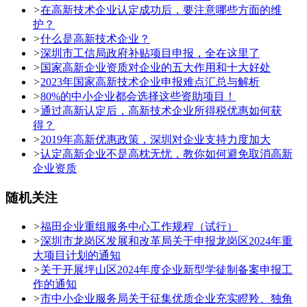
>
在高新技术企业认定成功后，要注意哪些方面的维
护？
>
什么是高新技术企业？
>
深圳市工信局政府补贴项目申报，全在这里了
>
国家高新企业资质对企业的五大作用和十大好处
>
2023年国家高新技术企业申报难点汇总与解析
>
80%的中小企业都会选择这些资助项目！
>
通过高新认定后，高新技术企业所得税优惠如何获
得？
>
2019年高新优惠政策，深圳对企业支持力度加大
>
认定高新企业不是高枕无忧，教你如何避免取消高新
企业资质
随机关注
>
福田企业重组服务中心工作规程（试行）
>
深圳市龙岗区发展和改革局关于申报龙岗区2024年重
大项目计划的通知
>
关于开展坪山区2024年度企业新型学徒制备案申报工
作的通知
>
市中小企业服务局关于征集优质企业充实瞪羚、独角