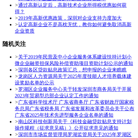
>
通过高新认定后，高新技术企业所得税优惠如何获
得？
>
2019年高新优惠政策，深圳对企业支持力度加大
>
认定高新企业不是高枕无忧，教你如何避免取消高新
企业资质
随机关注
>
关于2019年民营及中小企业服务体系建设扶持计划小
微企业融资担保风险补偿资助项目资助计划公示的通知
>
深圳各区贷款贴息政策汇总，想申报的企业来瞧瞧
>
龙岗区人力资源局关于2025年度技能人才培养载体建
设奖励名单的公示
>
罗湖区企业服务中心关于转发深圳市商务局关于开展
2023年贸易型总部企业认定工作的通知
>
广东省科学技术厅 广东省商务厅 广东省财政厅国家税
务总局广东省税务局 广东省发展和改革委员会关于公布
广东省2025年技术先进型服务企业名单的通知
>
南山区科技创新局关于《科技金融贷款贴息支持计划
操作规程（征求意见稿）》公开征求意见的通知
>
深圳市市场监督管理局罗湖监管局关于2025年罗湖区