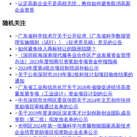
>
认定高新企业不是高枕无忧，教你如何避免取消高新
企业资质
随机关注
>
广东省科学技术厅关于公开征求《广东省科学数据管
理实施细则（试行）》（征求意见稿）意见的公告
>
如何避免掉入商标转让的隐形陷阱？
>
《深圳前海深港现代服务业合作区产业发展资金管理
办法》2023年度招商引资奖励专项资金申报指南
>
2024年度第4批次项目制培训补贴公示
>
关于公布深圳市2019年第2批科技计划项目验收结果的
通知
>
广东省工业和信息化厅关于2026年省级促进经济高质
量发展专项（工业设计）资金项目计划的公示
>
中共深圳市光明区委宣传部关于2024年文艺创作扶持
奖励项目审核通过名单的公示
>
关于2019年度龙岗区深龙英才计划创新创业团队成员
资助（第二批）拟发放名单的公示
>
光明区2024年第一批脑科学与类脑智能国家高新技术
企业培育资助项目拟资助企业名单公示