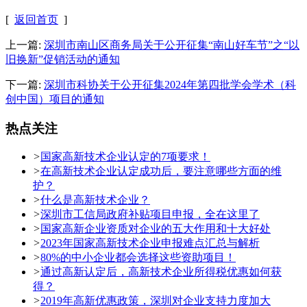
[
返回首页
]
上一篇:
深圳市南山区商务局关于公开征集“南山好车节”之“以
旧换新”促销活动的通知
下一篇:
深圳市科协关于公开征集2024年第四批学会学术（科
创中国）项目的通知
热点关注
>
国家高新技术企业认定的7项要求！
>
在高新技术企业认定成功后，要注意哪些方面的维
护？
>
什么是高新技术企业？
>
深圳市工信局政府补贴项目申报，全在这里了
>
国家高新企业资质对企业的五大作用和十大好处
>
2023年国家高新技术企业申报难点汇总与解析
>
80%的中小企业都会选择这些资助项目！
>
通过高新认定后，高新技术企业所得税优惠如何获
得？
>
2019年高新优惠政策，深圳对企业支持力度加大