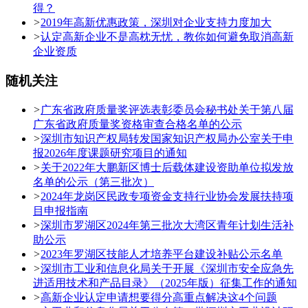
得？
>
2019年高新优惠政策，深圳对企业支持力度加大
>
认定高新企业不是高枕无忧，教你如何避免取消高新
企业资质
随机关注
>
广东省政府质量奖评选表彰委员会秘书处关于第八届
广东省政府质量奖资格审查合格名单的公示
>
深圳市知识产权局转发国家知识产权局办公室关于申
报2026年度课题研究项目的通知
>
关于2022年大鹏新区博士后载体建设资助单位拟发放
名单的公示（第三批次）
>
2024年龙岗区民政专项资金支持行业协会发展扶持项
目申报指南
>
深圳市罗湖区2024年第三批次大湾区青年计划生活补
助公示
>
2023年罗湖区技能人才培养平台建设补贴公示名单
>
深圳市工业和信息化局关于开展《深圳市安全应急先
进适用技术和产品目录》（2025年版）征集工作的通知
>
高新企业认定申请想要得分高重点解决这4个问题