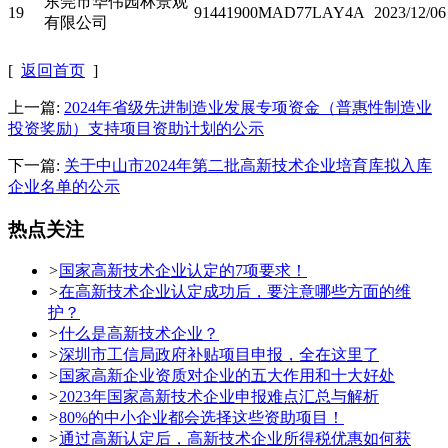
东莞市华伟园林景观
19
91441900MAD77LAY4A
2023/12/06
有限公司
[
返回首页
]
上一篇:
2024年省级先进制造业发展专项资金（普惠性制造业
投资奖励）支持项目资助计划的公示
下一篇:
关于中山市2024年第二批高新技术企业培育库拟入库
企业名单的公示
热点关注
>
国家高新技术企业认定的7项要求！
>
在高新技术企业认定成功后，要注意哪些方面的维
护？
>
什么是高新技术企业？
>
深圳市工信局政府补贴项目申报，全在这里了
>
国家高新企业资质对企业的五大作用和十大好处
>
2023年国家高新技术企业申报难点汇总与解析
>
80%的中小企业都会选择这些资助项目！
>
通过高新认定后，高新技术企业所得税优惠如何获