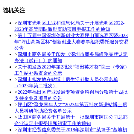
随机关注
>
深圳市光明区工业和信息化局关于开展光明区2022-
2023年高管团队激励资助项目申报工作的通知
>
第十五届中国深圳创新创业大赛坪山预选赛区暨2023
年“坪山高新区杯”创新创业大赛赛事组织委托服务交易
公告
>
深圳市商务局关于印发《深圳市商务局瞪羚品牌认定
办法（试行）》的通知
>
关于拟发放2023年第2批次“福田英才荟”院士（专家）
工作站补贴资金的公示
>
深圳市拟发放在站博士后生活补助人员公示名单
（2023年第二批次）
>
2022年福田区产业发展专项资金科创局分项第十四批
支持企业及项目的公告
>
坪山区“聚龙青年人才”2023年第五批次新进站博士后
人员科研补助经费名单公示
>
盐田区商务局关于开展第十一批深圳市跨国公司总部
企业认定申报受理和初审工作的通知
>
深圳市经贸信息委关于2018年深圳市“菜篮子”基地初