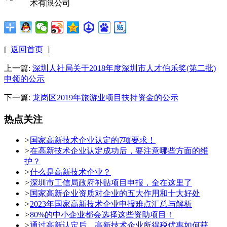
术有限公司
[
返回首页
]
上一篇:
深圳人社局关于2018年度深圳市人才伯乐奖(第二批)
申领的公示
下一篇:
龙岗区2019年旅游业项目扶持资金的公示
热点关注
>
国家高新技术企业认定的7项要求！
>
在高新技术企业认定成功后，要注意哪些方面的维
护？
>
什么是高新技术企业？
>
深圳市工信局政府补贴项目申报，全在这里了
>
国家高新企业资质对企业的五大作用和十大好处
>
2023年国家高新技术企业申报难点汇总与解析
>
80%的中小企业都会选择这些资助项目！
>
通过高新认定后，高新技术企业所得税优惠如何获