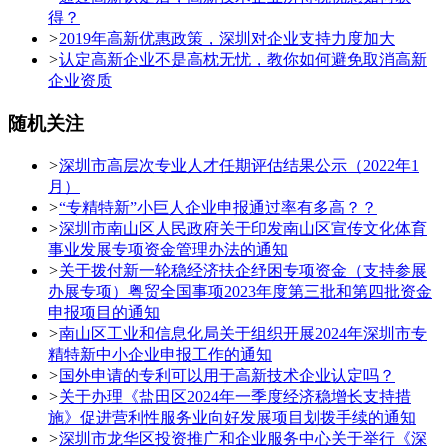
得？
>
2019年高新优惠政策，深圳对企业支持力度加大
>
认定高新企业不是高枕无忧，教你如何避免取消高新
企业资质
随机关注
>
深圳市高层次专业人才任期评估结果公示（2022年1
月）
>
“专精特新”小巨人企业申报通过率有多高？？
>
深圳市南山区人民政府关于印发南山区宣传文化体育
事业发展专项资金管理办法的通知
>
关于拨付新一轮稳经济扶企纾困专项资金（支持参展
办展专项）粤贸全国事项2023年度第三批和第四批资金
申报项目的通知
>
南山区工业和信息化局关于组织开展2024年深圳市专
精特新中小企业申报工作的通知
>
国外申请的专利可以用于高新技术企业认定吗？
>
关于办理《盐田区2024年一季度经济稳增长支持措
施》促进营利性服务业向好发展项目划拨手续的通知
>
深圳市龙华区投资推广和企业服务中心关于举行《深