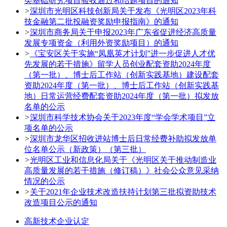
类基础研究项目验收通过和结题项目的通知
>
深圳市光明区科技创新局关于发布《光明区2023年科
技金融第二批投融资奖励申报指南》的通知
>
深圳市商务局关于申报2023年广东省促进经济高质量
发展专项资金（利用外资奖励项目）的通知
>
《宝安区关于实施“凤凰英才计划”进一步促进人才优
先发展的若干措施》留学人员创业配套资助2024年度
（第一批）、博士后工作站（创新实践基地）建设配套
资助2024年度（第一批）、博士后工作站（创新实践基
地）日常运营经费配套资助2024年度（第一批）拟发放
名单的公示
>
深圳市科学技术协会关于2023年度“学会学术项目”立
项名单的公示
>
深圳市龙华区招收进站博士后日常经费补助拟发放单
位名单公示（新政策）（第三批）
>
光明区工业和信息化局关于《光明区关于推动制造业
高质量发展的若干措施（修订稿）》社会公众意见采纳
情况的公示
>
关于2021年企业技术改造扶持计划第三批拟资助技术
改造项目公示的通知
高新技术企业认定