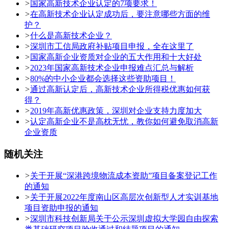
>
国家高新技术企业认定的7项要求！
>
在高新技术企业认定成功后，要注意哪些方面的维
护？
>
什么是高新技术企业？
>
深圳市工信局政府补贴项目申报，全在这里了
>
国家高新企业资质对企业的五大作用和十大好处
>
2023年国家高新技术企业申报难点汇总与解析
>
80%的中小企业都会选择这些资助项目！
>
通过高新认定后，高新技术企业所得税优惠如何获
得？
>
2019年高新优惠政策，深圳对企业支持力度加大
>
认定高新企业不是高枕无忧，教你如何避免取消高新
企业资质
随机关注
>
关于开展“深港跨境物流成本资助”项目备案登记工作
的通知
>
关于开展2022年度南山区高层次创新型人才实训基地
项目资助申报的通知
>
深圳市科技创新局关于公示深圳虚拟大学园自由探索