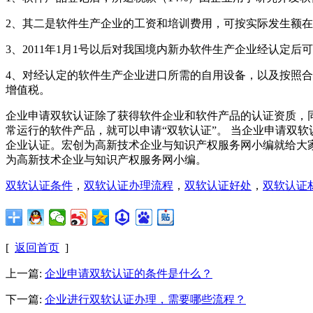
2、其二是软件生产企业的工资和培训费用，可按实际发生额
3、2011年1月1号以后对我国境内新办软件生产企业经认定后
4、对经认定的软件生产企业进口所需的自用设备，以及按照合
增值税。
企业申请双软认证除了获得软件企业和软件产品的认证资质，
常运行的软件产品，就可以申请“双软认证”。 当企业申请双
企业认证。
宏创为
高新技术企业
与
知识产权
服务网
小编
就给
大
为
高新技术企业
与知识产权
服务网
小编。
双软认证条件
，
双软认证办理流程
，
双软认证好处
，
双软认证
[
返回首页
]
上一篇:
企业申请双软认证的条件是什么？
下一篇:
企业进行双软认证办理，需要哪些流程？