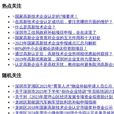
热点关注
>
国家高新技术企业认定的7项要求！
>
在高新技术企业认定成功后，要注意哪些方面的维护？
>
什么是高新技术企业？
>
深圳市工信局政府补贴项目申报，全在这里了
>
国家高新企业资质对企业的五大作用和十大好处
>
2023年国家高新技术企业申报难点汇总与解析
>
80%的中小企业都会选择这些资助项目！
>
通过高新认定后，高新技术企业所得税优惠如何获得？
>
2019年高新优惠政策，深圳对企业支持力度加大
>
认定高新企业不是高枕无忧，教你如何避免取消高新企
随机关注
>
深圳市罗湖区2021年“菁英人才”物业补贴申请人员公示
>
关于深圳市2025年下半年“创办企业培训”学员班培训计
>
关于对《2023年度坪山区经济发展专项资金拟资助计
>
龙岗区新能源汽车购车贷款利息补贴申报指南
>
龙岗区2018年国家高新技术企业认定市级奖补资金公示
>
龙华区2024年度中小微创新100强企业拟认定名单及候