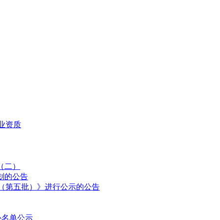
业资质
（二）
划的公告
划（第五批）》进行公示的公告
补名单公示