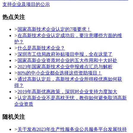
支持企业及项目的公示
热点关注
>
国家高新技术企业认定的7项要求！
>
在高新技术企业认定成功后，要注意哪些方面的维
护？
>
什么是高新技术企业？
>
深圳市工信局政府补贴项目申报，全在这里了
>
国家高新企业资质对企业的五大作用和十大好处
>
2023年国家高新技术企业申报难点汇总与解析
>
80%的中小企业都会选择这些资助项目！
>
通过高新认定后，高新技术企业所得税优惠如何获
得？
>
2019年高新优惠政策，深圳对企业支持力度加大
>
认定高新企业不是高枕无忧，教你如何避免取消高新
企业资质
随机关注
>
关于发布2023年生产性服务业公共服务平台发展扶持