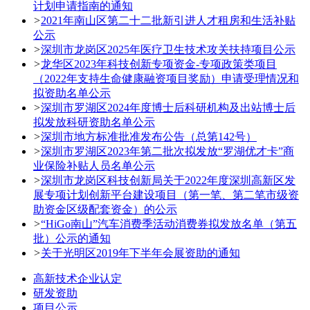
计划申请指南的通知
>
2021年南山区第二十二批新引进人才租房和生活补贴
公示
>
深圳市龙岗区2025年医疗卫生技术攻关扶持项目公示
>
龙华区2023年科技创新专项资金-专项政策类项目
（2022年支持生命健康融资项目奖励）申请受理情况和
拟资助名单公示
>
深圳市罗湖区2024年度博士后科研机构及出站博士后
拟发放科研资助名单公示
>
深圳市地方标准批准发布公告（总第142号）
>
深圳市罗湖区2023年第二批次拟发放“罗湖优才卡”商
业保险补贴人员名单公示
>
深圳市龙岗区科技创新局关于2022年度深圳高新区发
展专项计划创新平台建设项目（第一笔、第二笔市级资
助资金区级配套资金）的公示
>
“HiGo南山”汽车消费季活动消费券拟发放名单（第五
批）公示的通知
>
关于光明区2019年下半年会展资助的通知
高新技术企业认定
研发资助
项目公示