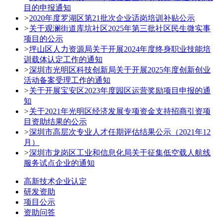
目的申报通知
>
2020年度罗湖区第21批次企业适岗培训补贴公示
>
关于观澜街道库坑社区2025年第三批社区民生微实事
项目的公示
>
坪山区人力资源局关于开展2024年度终身职业技能培
训载体认定工作的通知
>
深圳市光明区科技创新局关于开展2025年度创新创业
活动备案受理工作的通知
>
关于开展宝安区2023年度园区运营奖励项目申报的通
知
>
关于2021年光明区经济发展专项资金支持招商引资项
目资助结果的公示
>
深圳市高层次专业人才任期评估结果公示（2021年12
月）
>
深圳市龙岗区工业和信息化局关于征集低空载人航线
服务试点企业的通知
高新技术企业认定
研发资助
项目公示
资助问答