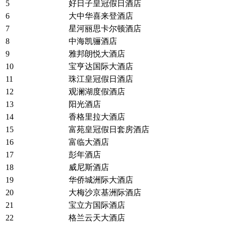
5
好日子皇冠假日酒店
6
大中华喜来登酒店
7
星河丽思卡尔顿酒店
8
中海凯骊酒店
9
雅邦朗悦大酒店
10
宝亨达国际大酒店
11
珠江皇冠假日酒店
12
观澜湖度假酒店
13
阳光酒店
14
香格里拉大酒店
15
富苑皇冠假日套房酒店
16
富临大酒店
17
彭年酒店
18
威尼斯酒店
19
华侨城洲际大酒店
20
大梅沙京基洲际酒店
21
宝立方国际酒店
22
格兰云天大酒店