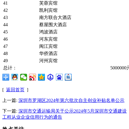
41
芙蓉宾馆
42
凯利宾馆
43
南方联合大酒店
44
蔡屋围大酒店
45
鸿波酒店
46
河东宾馆
47
闽江宾馆
48
华侨酒店
49
河州宾馆
总计： 5000000
[
返回首页
]
上一篇:
深圳市罗湖区2024年第六批次自主创业补贴名单公示
下一篇:
深圳市交通运输局关于公示2024年5月深圳市交通建设
工程从业企业信用行为的通告