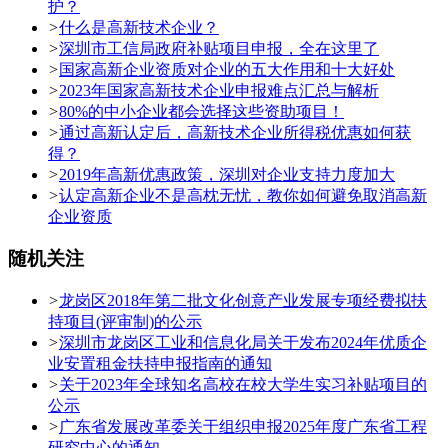
护？
>
什么是高新技术企业？
>
深圳市工信局政府补贴项目申报，全在这里了
>
国家高新企业资质对企业的五大作用和十大好处
>
2023年国家高新技术企业申报难点汇总与解析
>
80%的中小企业都会选择这些资助项目！
>
通过高新认定后，高新技术企业所得税优惠如何获
得？
>
2019年高新优惠政策，深圳对企业支持力度加大
>
认定高新企业不是高枕无忧，教你如何避免取消高新
企业资质
随机关注
>
龙岗区2018年第二批文化创意产业发展专项经费拟扶
持项目(评审制)的公示
>
深圳市龙岗区工业和信息化局关于发布2024年优质企
业安置租金扶持申报指南的通知
>
关于2023年全球知名高校在校大学生实习补贴项目的
公示
>
广东省发展改革委关于组织申报2025年度广东省工程
研究中心的通知