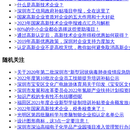
>
什么是高新技术企业？
>
深圳市工信局政府补贴项目申报，全在这里了
>
国家高新企业资质对企业的五大作用和十大好处
>
2023年国家高新技术企业申报难点汇总与解析
>
80%的中小企业都会选择这些资助项目！
>
通过高新认定后，高新技术企业所得税优惠如何获得？
>
2019年高新优惠政策，深圳对企业支持力度加大
>
认定高新企业不是高枕无忧，教你如何避免取消高新企
随机关注
>
关于2020年第二批深圳市“新型冠状病毒肺炎疫情应急
>
2022年度第10批次企业员工技能提升培训补贴公示
>
深圳市宝安区文化广电旅游体育局关于印发《宝安区文
>
深圳市发展和改革委员会2022年氢能产业扶持计划拟
>
知识产权的专有性不包括哪些呢
>
福田区2021年度企业新型学徒制培训补贴资金余额发放名
>
2022年国家高新技术企业，税务核查来了！
>
光明区第四批脑科学与类脑智能企业拟认定名单公示
>
设计图形商标，这3点一定要注意！
>
深圳市深汕高端电子化学品产业园项目准入管理暂行办