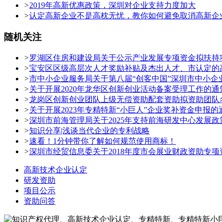
>
2019年高新优惠政策，深圳对企业支持力度加大
>
认定高新企业不是高枕无忧，教你如何避免取消高新企
随机关注
>
罗湖区住房和建设局关于公示产业发展专项资金拟扶持项
>
宝安区区级高层次人才奖励补贴及杰出人才、市认定的高
>
市中小企业服务局关于第八届“创客中国”深圳市中小企
>
关于开展2020年龙华区创新创业活动备案受理工作的通
>
龙岗区创新创业团队上级无偿资助配套资助拟资助团队
>
关于开展2023年专精特新“小巨人”企业奖补资金申报的
>
深圳市前海管理局关于2025年支持前海研发中心发展
>
知识分享|浅谈当代企业的专利战略
>
速看！1分钟带你了解如何规范使用商标！
>
深圳市经贸信息委关于2018年度市会展业财政资助专
高新技术企业认定
研发资助
项目公示
资助问答