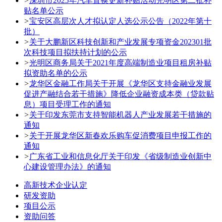
>
深圳市2025年汽车置换更新补贴活动光明区第二批补
贴名单公示
>
宝安区高层次人才拟认定人选公示公告（2022年第十
批）
>
关于大鹏新区科技创新和产业发展专项资金202301批
次科技项目拟扶持计划的公示
>
光明区商务局关于2021年度高端制造业项目租房补贴
拟资助名单的公示
>
龙华区金融工作局关于开展《龙华区支持金融业发展
促进产融结合若干措施》降低企业融资成本类（贷款贴
息）项目受理工作的通知
>
关于印发东莞市支持智能机器人产业发展若干措施的
通知
>
关于开展龙华区新春欢乐购车促消费项目申报工作的
通知
>
广东省工业和信息化厅关于印发《省级制造业创新中
心建设管理办法》的通知
高新技术企业认定
研发资助
项目公示
资助问答