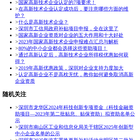
>
国家高新技术企业认定的7项要求！
>
在高新技术企业认定成功后，要注意哪些方面的维
护？
>
什么是高新技术企业？
>
深圳市工信局政府补贴项目申报，全在这里了
>
国家高新企业资质对企业的五大作用和十大好处
>
2023年国家高新技术企业申报难点汇总与解析
>
80%的中小企业都会选择这些资助项目！
>
通过高新认定后，高新技术企业所得税优惠如何获
得？
>
2019年高新优惠政策，深圳对企业支持力度加大
>
认定高新企业不是高枕无忧，教你如何避免取消高新
企业资质
随机关注
>
深圳市龙华区2024年科技创新专项资金（科技金融资
助项目—2023年第二批贴息、贴保资助）拟资助名单公
示
>
深圳市南山区工业和信息化局关于辖区2025年创新型
中小企业名单的公示