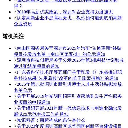
得？
>
2019年高新优惠政策，深圳对企业支持力度加大
>
认定高新企业不是高枕无忧，教你如何避免取消高新
企业资质
随机关注
>
南山区商务局关于深圳市2025年汽车“置换更新”补贴
项目拟发放名单（南山区第五批）的公示通知
>
深圳市科技创新局关于公示2025年第3批科技计划验收
通过和结题项目的通知
>
广东省科学技术厅等五部门关于印发《广东省推进职
务科技成果“先用后转”改革的若干政策措施》的通知
>
2025年第九批深圳市新引进博士人才生活补贴拟发放
名单公示
>
关于开展2019年光明区招商引资落地奖励生产性服务
业项目的申报通知
>
关于组织开展2021年新一代信息技术与制造业融合发
展试点示范申报工作的通知
>
知识科普：商标构成的条件是什么
>
关于2023年度深圳高新区龙华园区创新平台建设项目