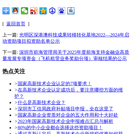
[
返回首页
]
上一篇:
光明区深港澳科技成果转移转化基地2022—2024年启
动资助项目拟资助名单公示
下一篇:
深圳市前海管理局关于2025年度前海支持金融业高质
量发展专项资金（飞机租赁业务奖励分项）审核结果的公示
热点关注
>
国家高新技术企业认定的7项要求！
>
在高新技术企业认定成功后，要注意哪些方面的维
护？
>
什么是高新技术企业？
>
深圳市工信局政府补贴项目申报，全在这里了
>
国家高新企业资质对企业的五大作用和十大好处
>
2023年国家高新技术企业申报难点汇总与解析
>
80%的中小企业都会选择这些资助项目！
>
通过高新认定后，高新技术企业所得税优惠如何获